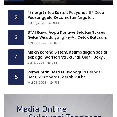
“Sinergi Lintas Sektor: Posyandu ILP Desa
2
Puusanggula Kecamatan Angata
Hadirkan Layanan Kesehatan Menyeluruh”
Juli 19, 2025
900
STAI Rawa Aopa Konawe Selatan Sukses
3
Gelar Wisuda yang ke-VI, Cetak Ratusan
Sarjana
Mei 22, 2025
895
Miskin karena Sistem, Ketimpangan Sosial
4
sebagai Warisan Struktural, Oleh : Ucky
Ackrillah,S.Sos.,M.A.P
Juli 9, 2025
768
Pemerintah Desa Puusanggula Berhasil
5
Bentuk “Koperasi Merah Putih”
Tindaklanjuti Instruksi Presiden Prabowo
Mei 26, 2025
761