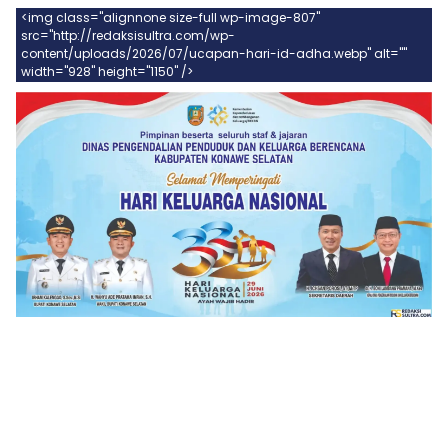
<img class="alignnone size-full wp-image-807"
src="http://redaksisultra.com/wp-
content/uploads/2026/07/ucapan-hari-id-adha.webp" alt=""
width="928" height="1150" />