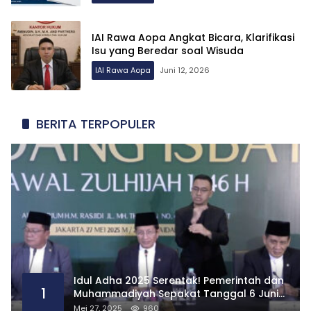
IAI Rawa Aopa Angkat Bicara, Klarifikasi
Isu yang Beredar soal Wisuda
IAI Rawa Aopa
Juni 12, 2026
BERITA TERPOPULER
Idul Adha 2025 Serentak! Pemerintah dan
1
Muhammadiyah Sepakat Tanggal 6 Juni
2025
Mei 27, 2025
960