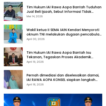
Tim Hukum IAI Rawa Aopa Bantah Tuduhan
Jual Beli Ijazah, Sebut Informasi Tidak
Berdasar
Mei 14, 2026
Wakil ketua II SEMA IAIN Kendari Menyoroti
oknum TNI melakukan dugaan pencabulan
anak di bawah umur
April 30, 2026
Tim Hukum IAI Rawa Aopa Bantah Isu
Tekanan, Tegaskan Proses Akademik
Mahasiswi Tetap Berjalan
April 19, 2026
Pernah dimediasi dan diselesaikan damai,
IAI RAWA AOPA KONSEL siapkan langkah
hukum atas polemik yang kembali muncul
April 18, 2026