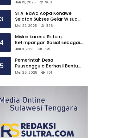
Puusanggula Kecamatan
Juli 19, 2025
900
Angata Hadirkan Layanan
Kesehatan Menyeluruh”
STAI Rawa Aopa Konawe
3
Selatan Sukses Gelar Wisuda
yang ke-VI, Cetak Ratusan
Mei 22, 2025
896
Sarjana
Miskin karena Sistem,
4
Ketimpangan Sosial sebagai
Warisan Struktural, Oleh :
Juli 9, 2025
769
Ucky Ackrillah,S.Sos.,M.A.P
Pemerintah Desa
5
Puusanggula Berhasil Bentuk
“Koperasi Merah Putih”
Mei 26, 2025
761
Tindaklanjuti Instruksi
Presiden Prabowo