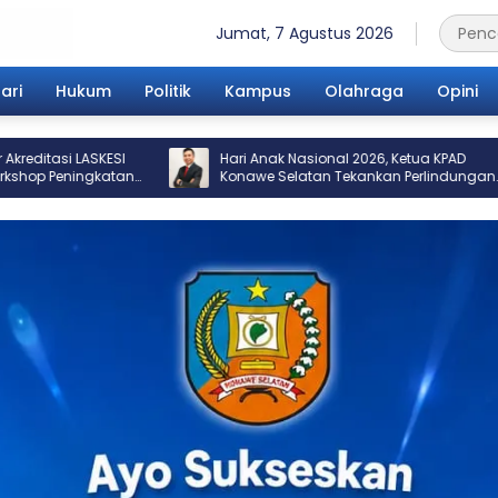
Jumat, 7 Agustus 2026
ari
Hukum
Politik
Kampus
Olahraga
Opini
Hari Anak Nasional 2026, Ketua KPAD
Kepala DPPKB K
Konawe Selatan Tekankan Perlindungan
Peringatan Ha
Anak yang Berimbang.
Provinsi Sultr
Juara I Kampu