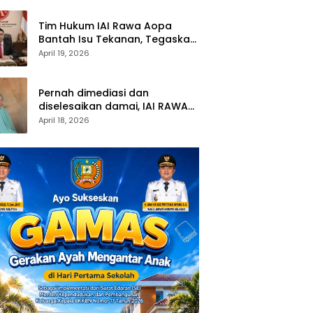
umur
Tim Hukum IAI Rawa Aopa
Bantah Isu Tekanan, Tegaskan
Proses Akademik Mahasiswi
April 19, 2026
Tetap Berjalan
Pernah dimediasi dan
diselesaikan damai, IAI RAWA
AOPA KONSEL siapkan langkah
April 18, 2026
hukum atas polemik yang
kembali muncul