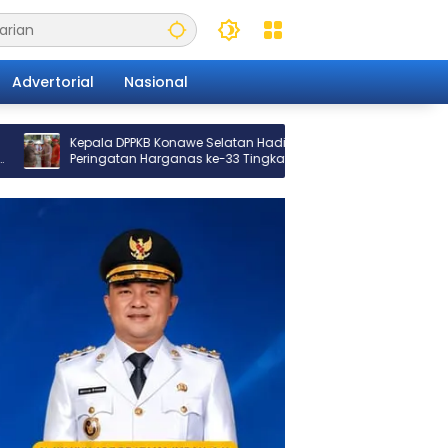
Advertorial
Nasional
onawe Selatan Hadiri
“MBG di Tengah Polemik: Mengapa
rganas ke-33 Tingkat
Reformulasi Lebih Penting daripada
a, Desa Wunduwatu Raih
Penghentian” Oleh : Prof. Ahmad Sul
ng KB
Rustan (Dosen IAIN Kendari)