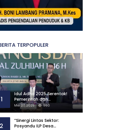
BERITA TERPOPULER
Idul Adha 2025 Serentak!
1
Pemerintah dan
Muhammadiyah Sepakat
Mei 27, 2025
960
Tanggal 6 Juni 2025
“Sinergi Lintas Sektor:
2
Posyandu ILP Desa