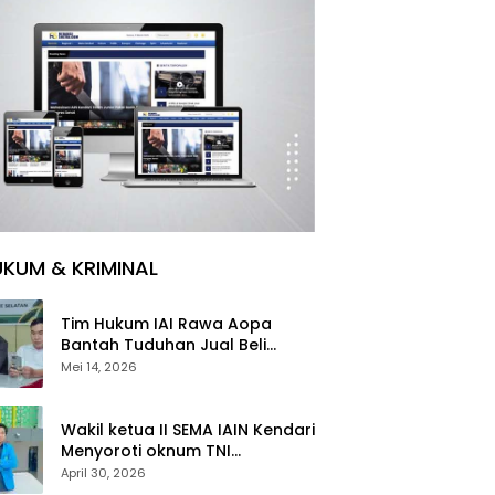
KUM & KRIMINAL
Tim Hukum IAI Rawa Aopa
Bantah Tuduhan Jual Beli
Ijazah, Sebut Informasi Tidak
Mei 14, 2026
Berdasar
Wakil ketua II SEMA IAIN Kendari
Menyoroti oknum TNI
melakukan dugaan
April 30, 2026
pencabulan anak di bawah