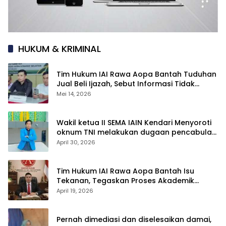
HUKUM & KRIMINAL
Tim Hukum IAI Rawa Aopa Bantah Tuduhan
Jual Beli Ijazah, Sebut Informasi Tidak
Berdasar
Mei 14, 2026
Wakil ketua II SEMA IAIN Kendari Menyoroti
oknum TNI melakukan dugaan pencabulan
anak di bawah umur
April 30, 2026
Tim Hukum IAI Rawa Aopa Bantah Isu
Tekanan, Tegaskan Proses Akademik
Mahasiswi Tetap Berjalan
April 19, 2026
Pernah dimediasi dan diselesaikan damai,