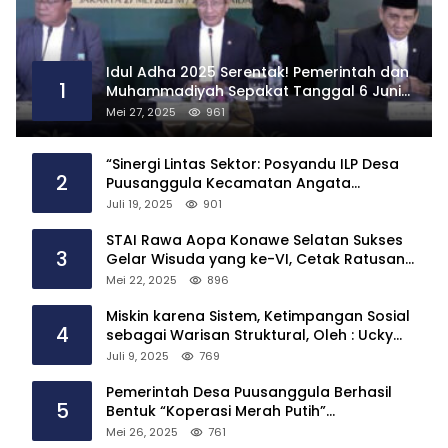
Idul Adha 2025 Serentak! Pemerintah dan
1
Muhammadiyah Sepakat Tanggal 6 Juni
2025
Mei 27, 2025
961
“Sinergi Lintas Sektor: Posyandu ILP Desa
2
Puusanggula Kecamatan Angata
Hadirkan Layanan Kesehatan Menyeluruh”
Juli 19, 2025
901
STAI Rawa Aopa Konawe Selatan Sukses
3
Gelar Wisuda yang ke-VI, Cetak Ratusan
Sarjana
Mei 22, 2025
896
Miskin karena Sistem, Ketimpangan Sosial
4
sebagai Warisan Struktural, Oleh : Ucky
Ackrillah,S.Sos.,M.A.P
Juli 9, 2025
769
Pemerintah Desa Puusanggula Berhasil
5
Bentuk “Koperasi Merah Putih”
Tindaklanjuti Instruksi Presiden Prabowo
Mei 26, 2025
761