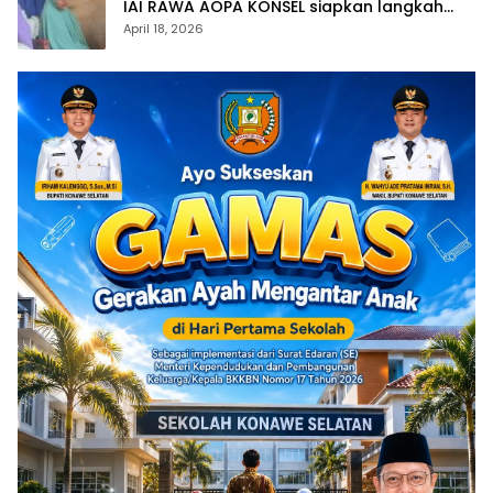
IAI RAWA AOPA KONSEL siapkan langkah
hukum atas polemik yang kembali muncul
April 18, 2026