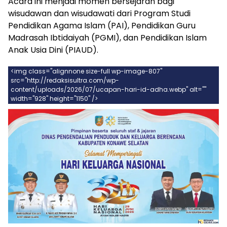
Acara ini menjadi momen bersejarah bagi
wisudawan dan wisudawati dari Program Studi
Pendidikan Agama Islam (PAI), Pendidikan Guru
Madrasah Ibtidaiyah (PGMI), dan Pendidikan Islam
Anak Usia Dini (PIAUD).
<img class="alignnone size-full wp-image-807"
src="http://redaksisultra.com/wp-
content/uploads/2026/07/ucapan-hari-id-adha.webp" alt=""
width="928" height="1150" />