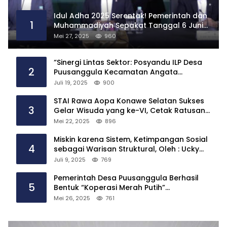
Idul Adha 2025 Serentak! Pemerintah dan
1
Muhammadiyah Sepakat Tanggal 6 Juni
2025
Mei 27, 2025
960
“Sinergi Lintas Sektor: Posyandu ILP Desa
2
Puusanggula Kecamatan Angata
Hadirkan Layanan Kesehatan Menyeluruh”
Juli 19, 2025
900
STAI Rawa Aopa Konawe Selatan Sukses
3
Gelar Wisuda yang ke-VI, Cetak Ratusan
Sarjana
Mei 22, 2025
896
Miskin karena Sistem, Ketimpangan Sosial
4
sebagai Warisan Struktural, Oleh : Ucky
Ackrillah,S.Sos.,M.A.P
Juli 9, 2025
769
Pemerintah Desa Puusanggula Berhasil
5
Bentuk “Koperasi Merah Putih”
Tindaklanjuti Instruksi Presiden Prabowo
Mei 26, 2025
761