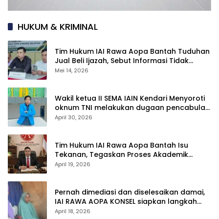
HUKUM & KRIMINAL
Tim Hukum IAI Rawa Aopa Bantah Tuduhan
Jual Beli Ijazah, Sebut Informasi Tidak
Berdasar
Mei 14, 2026
Wakil ketua II SEMA IAIN Kendari Menyoroti
oknum TNI melakukan dugaan pencabulan
anak di bawah umur
April 30, 2026
Tim Hukum IAI Rawa Aopa Bantah Isu
Tekanan, Tegaskan Proses Akademik
Mahasiswi Tetap Berjalan
April 19, 2026
Pernah dimediasi dan diselesaikan damai,
IAI RAWA AOPA KONSEL siapkan langkah
hukum atas polemik yang kembali muncul
April 18, 2026