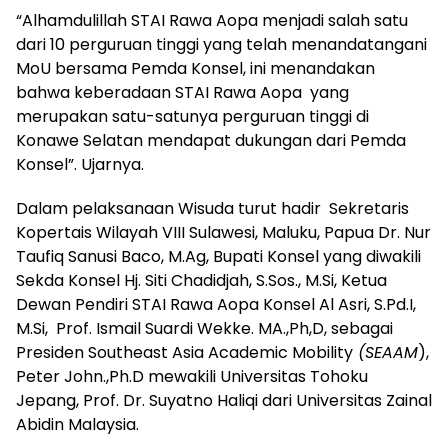
“Alhamdulillah STAI Rawa Aopa menjadi salah satu
dari 10 perguruan tinggi yang telah menandatangani
MoU bersama Pemda Konsel, ini menandakan
bahwa keberadaan STAI Rawa Aopa yang
merupakan satu-satunya perguruan tinggi di
Konawe Selatan mendapat dukungan dari Pemda
Konsel”. Ujarnya.
Dalam pelaksanaan Wisuda turut hadir Sekretaris
Kopertais Wilayah VIII Sulawesi, Maluku, Papua Dr. Nur
Taufiq Sanusi Baco, M.Ag, Bupati Konsel yang diwakili
Sekda Konsel Hj. Siti Chadidjah, S.Sos., M.Si, Ketua
Dewan Pendiri STAI Rawa Aopa Konsel Al Asri, S.Pd.I,
M.Si, Prof. Ismail Suardi Wekke. MA.,Ph,D, sebagai
Presiden Southeast Asia Academic Mobility
(SEAAM
),
Peter John.,Ph.D mewakili Universitas Tohoku
Jepang, Prof. Dr. Suyatno Haliqi dari Universitas Zainal
Abidin Malaysia.