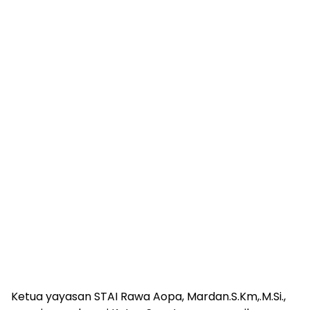
Ketua yayasan STAI Rawa Aopa, Mardan.S.Km,.M.Si.,