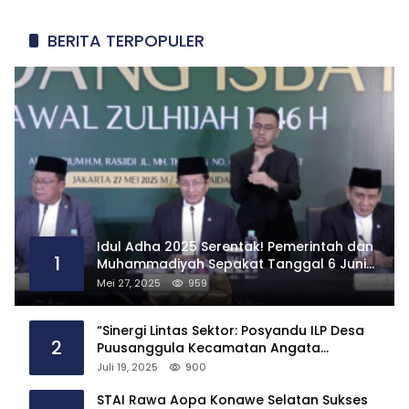
pos
BERITA TERPOPULER
Idul Adha 2025 Serentak! Pemerintah dan
1
Muhammadiyah Sepakat Tanggal 6 Juni
2025
Mei 27, 2025
959
“Sinergi Lintas Sektor: Posyandu ILP Desa
2
Puusanggula Kecamatan Angata
Hadirkan Layanan Kesehatan Menyeluruh”
Juli 19, 2025
900
STAI Rawa Aopa Konawe Selatan Sukses