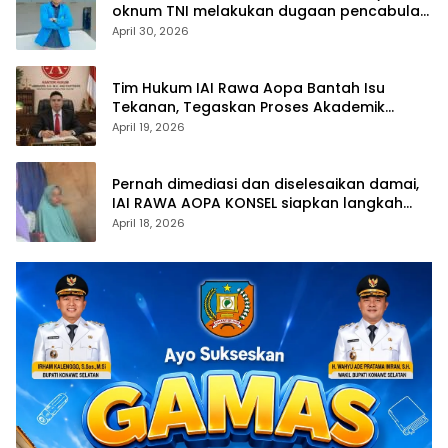
oknum TNI melakukan dugaan pencabulan
anak di bawah umur
April 30, 2026
Tim Hukum IAI Rawa Aopa Bantah Isu
Tekanan, Tegaskan Proses Akademik
Mahasiswi Tetap Berjalan
April 19, 2026
Pernah dimediasi dan diselesaikan damai,
IAI RAWA AOPA KONSEL siapkan langkah
hukum atas polemik yang kembali muncul
April 18, 2026