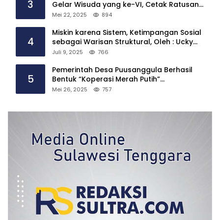
3
Gelar Wisuda yang ke-VI, Cetak Ratusan
Sarjana
Mei 22, 2025
894
Miskin karena Sistem, Ketimpangan Sosial
4
sebagai Warisan Struktural, Oleh : Ucky
Ackrillah,S.Sos.,M.A.P
Juli 9, 2025
766
Pemerintah Desa Puusanggula Berhasil
5
Bentuk “Koperasi Merah Putih”
Tindaklanjuti Instruksi Presiden Prabowo
Mei 26, 2025
757