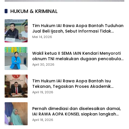
HUKUM & KRIMINAL
Tim Hukum IAI Rawa Aopa Bantah Tuduhan
Jual Beli Ijazah, Sebut Informasi Tidak
Berdasar
Mei 14, 2026
Wakil ketua II SEMA IAIN Kendari Menyoroti
oknum TNI melakukan dugaan pencabulan
anak di bawah umur
April 30, 2026
Tim Hukum IAI Rawa Aopa Bantah Isu
Tekanan, Tegaskan Proses Akademik
Mahasiswi Tetap Berjalan
April 19, 2026
Pernah dimediasi dan diselesaikan damai,
IAI RAWA AOPA KONSEL siapkan langkah
hukum atas polemik yang kembali muncul
April 18, 2026