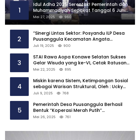
Idul Adha 2025 Serentak! Pemerintah dan
1
Muhammadiyah Sepakat Tanggal 6 Juni
2025
Mei 27, 2025
960
“Sinergi Lintas Sektor: Posyandu ILP Desa
2
Puusanggula Kecamatan Angata
Hadirkan Layanan Kesehatan Menyeluruh”
Juli 19, 2025
900
STAI Rawa Aopa Konawe Selatan Sukses
3
Gelar Wisuda yang ke-VI, Cetak Ratusan
Sarjana
Mei 22, 2025
895
Miskin karena Sistem, Ketimpangan Sosial
4
sebagai Warisan Struktural, Oleh : Ucky
Ackrillah,S.Sos.,M.A.P
Juli 9, 2025
768
Pemerintah Desa Puusanggula Berhasil
5
Bentuk “Koperasi Merah Putih”
Tindaklanjuti Instruksi Presiden Prabowo
Mei 26, 2025
761