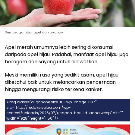
Sumber gambar apel dari pixabay
Apel merah umumnya lebih sering dikonsumsi
daripada apel hijau. Padahal, manfaat apel hijau juga
beragam dan sayang untuk dilewatkan.
Meski memiliki rasa yang sedikit asam, apel hijau
diketahui baik untuk melancarkan pencernaan
hingga mengurangi risiko terkena kanker.
<img class="alignnone size-full wp-image-807"
src="http://redaksisultra.com/wp-
content/uploads/2026/07/ucapan-hari-id-adha.webp" alt=""
width="928" height="1150" />