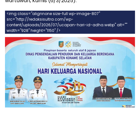
wartawan, Kamis (6/3/2025).
<img class="alignnone size-full wp-image-807"
src="http://redaksisultra.com/wp-
content/uploads/2026/07/ucapan-hari-id-adha.webp" alt=""
width="928" height="1150" />