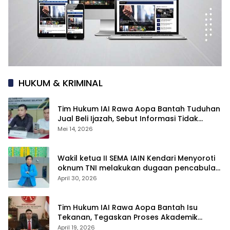
HUKUM & KRIMINAL
Tim Hukum IAI Rawa Aopa Bantah Tuduhan
Jual Beli Ijazah, Sebut Informasi Tidak
Berdasar
Mei 14, 2026
Wakil ketua II SEMA IAIN Kendari Menyoroti
oknum TNI melakukan dugaan pencabulan
anak di bawah umur
April 30, 2026
Tim Hukum IAI Rawa Aopa Bantah Isu
Tekanan, Tegaskan Proses Akademik
Mahasiswi Tetap Berjalan
April 19, 2026