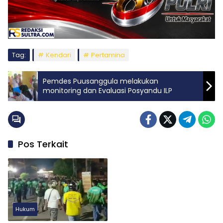
Tag:
Kendari
Pertamina
Pemdes Puusanggula melakukan
monitoring dan Evaluasi Posyandu ILP
Pos Terkait
Hukum