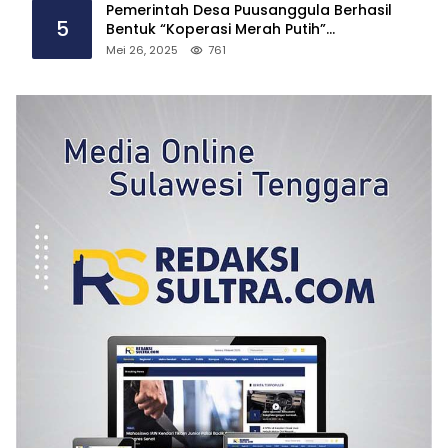
Pemerintah Desa Puusanggula Berhasil
5
Bentuk “Koperasi Merah Putih”
Tindaklanjuti Instruksi Presiden Prabowo
Mei 26, 2025
761