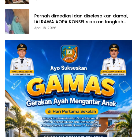
Pernah dimediasi dan diselesaikan damai,
IAI RAWA AOPA KONSEL siapkan langkah
hukum atas polemik yang kembali muncul
April 18, 2026