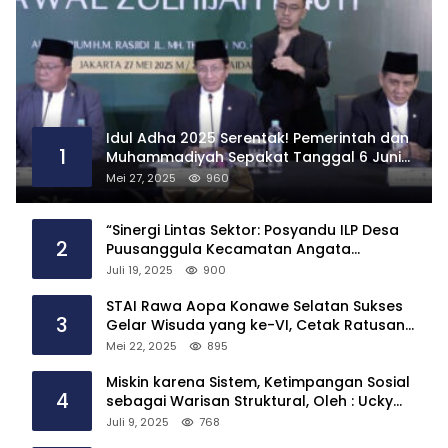
Idul Adha 2025 Serentak! Pemerintah dan
1
Muhammadiyah Sepakat Tanggal 6 Juni
2025
Mei 27, 2025
960
“Sinergi Lintas Sektor: Posyandu ILP Desa
2
Puusanggula Kecamatan Angata
Hadirkan Layanan Kesehatan Menyeluruh”
Juli 19, 2025
900
STAI Rawa Aopa Konawe Selatan Sukses
3
Gelar Wisuda yang ke-VI, Cetak Ratusan
Sarjana
Mei 22, 2025
895
Miskin karena Sistem, Ketimpangan Sosial
4
sebagai Warisan Struktural, Oleh : Ucky
Ackrillah,S.Sos.,M.A.P
Juli 9, 2025
768