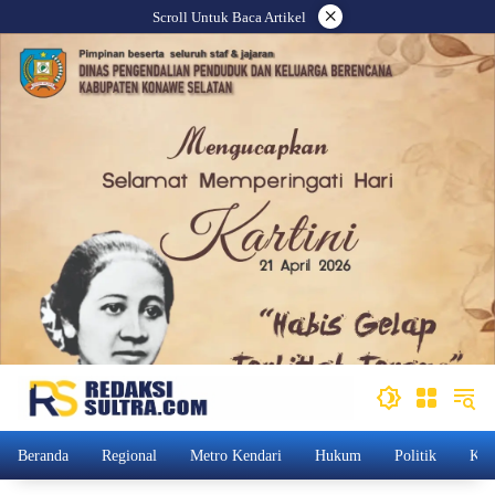
Langsung
×
Scroll Untuk Baca Artikel
ke
konten
Beranda
Regional
Metro Kendari
Hukum
Politik
Kam