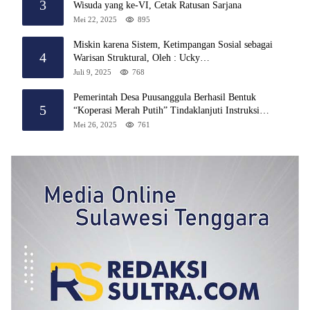
3
Wisuda yang ke-VI, Cetak Ratusan Sarjana
Mei 22, 2025
895
Miskin karena Sistem, Ketimpangan Sosial sebagai
4
Warisan Struktural, Oleh : Ucky
Ackrillah,S.Sos.,M.A.P
Juli 9, 2025
768
Pemerintah Desa Puusanggula Berhasil Bentuk
5
“Koperasi Merah Putih” Tindaklanjuti Instruksi
Presiden Prabowo
Mei 26, 2025
761