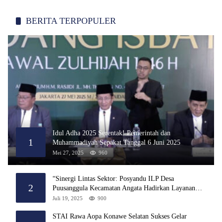
BERITA TERPOPULER
Idul Adha 2025 Serentak! Pemerintah dan
1
Muhammadiyah Sepakat Tanggal 6 Juni 2025
Mei 27, 2025
960
“Sinergi Lintas Sektor: Posyandu ILP Desa
2
Puusanggula Kecamatan Angata Hadirkan Layanan
Kesehatan Menyeluruh”
Juli 19, 2025
900
STAI Rawa Aopa Konawe Selatan Sukses Gelar