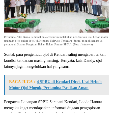
Pertamina Patra Niaga Regional Sulawesi turun melakukan pengecekan usai heboh motor
sejumlah ojek online (ojol) di Kendari, Sulawesi Tenggara (Sultra) mogok gegara isi
pertalite di Stasiun Pengisian Bahan Bakar Umum (SPBU). (Foto : Istimewa)
Sontak para pengemudi ojol di Kendari saling mengabari terkait
kondisi kendaraan masing-masing. Ternyata, kata Dandy, ojol
lainnya juga mengeluhkan hal yang sama.
BACA JUGA :
4 SPBU di Kendari Dicek Usai Heboh
Motor Ojol Mogok, Pertamina Pastikan Aman
Pengawas Lapangan SPBU Saranani Kendari, Laode Hanura
mengaku kaget mendapatkan informasi dugaan pengoplosan