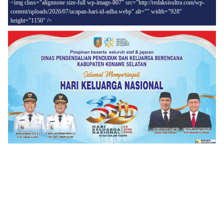
<img class="alignnone size-full wp-image-807" src="http://redaksisultra.com/wp-
content/uploads/2026/07/ucapan-hari-id-adha.webp" alt="" width="928"
height="1150" />