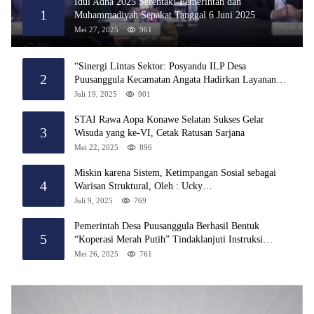
Idul Adha 2025 Serentak! Pemerintah dan
1
Muhammadiyah Sepakat Tanggal 6 Juni 2025
Mei 27, 2025
961
“Sinergi Lintas Sektor: Posyandu ILP Desa
2
Puusanggula Kecamatan Angata Hadirkan Layanan
Kesehatan Menyeluruh”
Juli 19, 2025
901
STAI Rawa Aopa Konawe Selatan Sukses Gelar
3
Wisuda yang ke-VI, Cetak Ratusan Sarjana
Mei 22, 2025
896
Miskin karena Sistem, Ketimpangan Sosial sebagai
4
Warisan Struktural, Oleh : Ucky
Ackrillah,S.Sos.,M.A.P
Juli 9, 2025
769
Pemerintah Desa Puusanggula Berhasil Bentuk
5
“Koperasi Merah Putih” Tindaklanjuti Instruksi
Presiden Prabowo
Mei 26, 2025
761