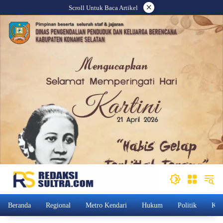
Langsung
×
Scroll Untuk Baca Artikel
ke
konten
Beranda
Regional
Metro Kendari
Hukum
Politik
Kam