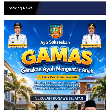
Bupati K
Breaking News
Sekda, 
Berjalan