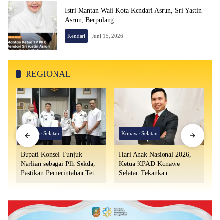
Istri Mantan Wali Kota Kendari Asrun, Sri Yastin
Asrun, Berpulang
Kendari
Juni 15, 2026
REGIONAL
Konawe Selatan
Konawe Selatan
Bupati Konsel Tunjuk
Hari Anak Nasional 2026,
Narlian sebagai Plh Sekda,
Ketua KPAD Konawe
B
Pastikan Pemerintahan Tetap
Selatan Tekankan
Berjalan
Perlindungan Anak yang
Berimbang.