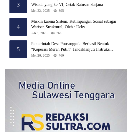
3
Wisuda yang ke-VI, Cetak Ratusan Sarjana
Mei 22, 2025
895
Miskin karena Sistem, Ketimpangan Sosial sebagai
4
Warisan Struktural, Oleh : Ucky
Ackrillah,S.Sos.,M.A.P
Juli 9, 2025
768
Pemerintah Desa Puusanggula Berhasil Bentuk
5
“Koperasi Merah Putih” Tindaklanjuti Instruksi
Presiden Prabowo
Mei 26, 2025
760