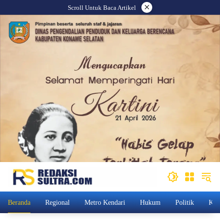
Langsung
×
Scroll Untuk Baca Artikel
ke
konten
Beranda
Regional
Metro Kendari
Hukum
Politik
Kam